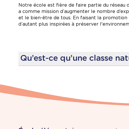
Nous restons engagés à former des écocitoyennes
Notre école est fière de faire partie du réseau 
pour toutes et tous.
a comme mission d’augmenter le nombre d’expéri
et le bien-être de tous. En faisant la promotion
d’autant plus inspirées à préserver l'environne
Qu’est-ce qu’une classe nat
En classe nature, les périodes d’apprentissage
travers l’exploration, le jeu libre, les enquêtes
nature stimulent la curiosité et répondent au b
à l'augmentation de l'estime de soi des élèves, 
Chaque semaine, nos élèves ont l’occasion d’exp
variées et captivantes :
Observation de la biodiversité locale
: Déc
Activités motrices et sensorielles
: Randonné
Projets éducatifs guidés
: Renforcement du