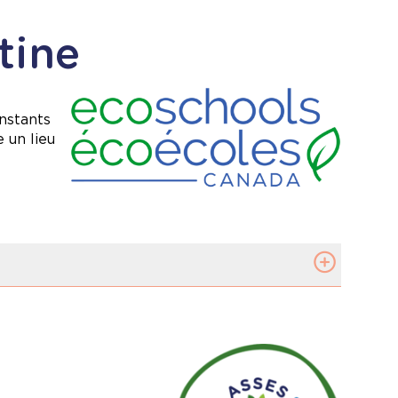
tine
Image
nstants
 un lieu
ale de nos élèves.
Image
rsité.