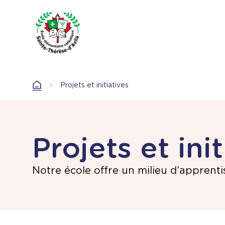
Aller
au
contenu
principal
Projets et initiatives
Accueil
Projets et ini
Notre école offre un milieu d’apprentis