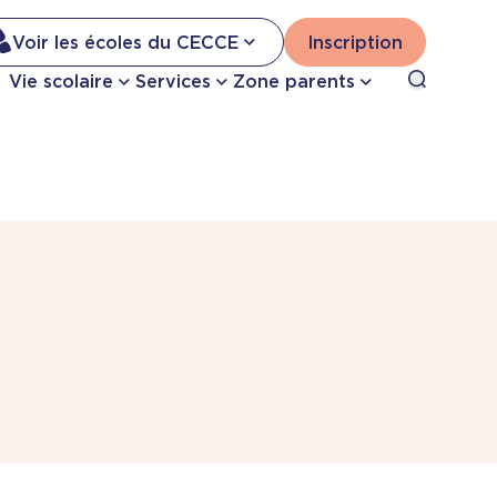
Na
Voir les écoles du CECCE
Inscription
Nav
Open sea
Vie scolaire
Services
Zone parents
se
pri