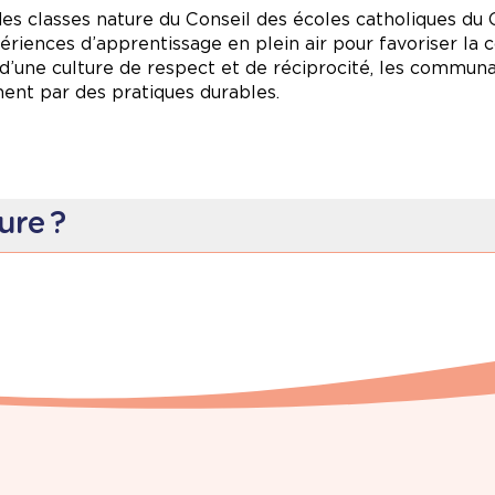
 et écocitoyens et à bâtir un avenir plus durable, plus
des classes nature du Conseil des écoles catholiques du 
ences d’apprentissage en plein air pour favoriser la c
 d’une culture de respect et de réciprocité, les communa
ment par des pratiques durables.
ure ?
 hebdomadaires en plein air permettent la croissance ho
 et les découvertes guidées par les intérêts et les motiva
esoin de jouer, de bouger et de socialiser, contribuant 
tout en les éveillant à l’écocitoyenneté.
lorer la richesse de l’environnement naturel qui les ent
ouverte des plantes, des insectes et des animaux dans le
es, jeux en plein air et ateliers artistiques qui stimulent
 vocabulaire, apprentissage des concepts mathématique