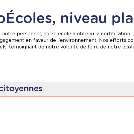
oÉcoles, niveau pla
 notre personnel, notre école a obtenu la certification
ngagement en faveur de l’environnement. Nos efforts co
ls, témoignant de notre volonté de faire de notre école
citoyennes
ratiques de tri, de compostage et de recyclage.
r réduire notre consommation énergétique.
éducatives pour développer la conscience environnement
ant soin de nos espaces verts qui encouragent la biodive