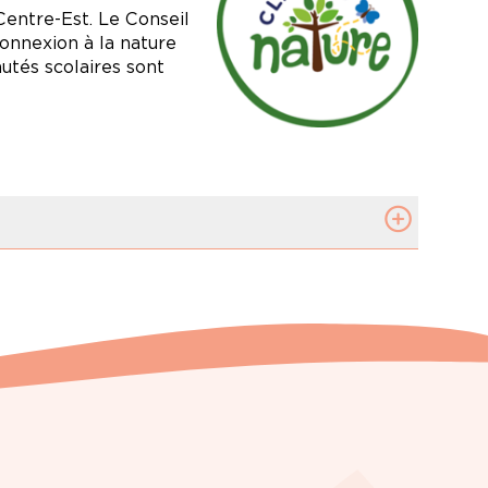
 équitable et plus solidaire
Centre-Est. Le Conseil
onnexion à la nature
utés scolaires sont
listique de chaque enfant à
tions intrinsèques. Les classes
par conséquent au bien-être et
oure à travers des activités
ur habitat naturel.
 le corps et l’esprit.
s et exploration par