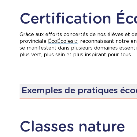
Certification Éc
Grâce aux efforts concertés de nos élèves et de
provinciale
ÉcoÉcoles
, reconnaissant notre e
se manifestent dans plusieurs domaines essentie
plus vert, plus sain et plus inspirant pour tous.
Exemples de pratiques éco
Réduction des déchets
: en intégrant des p
Économie d’énergie
: avec des mesures pou
Sensibilisation écologique
: des activités 
Classes nature
Verdissement de la cour
: en créant et pren