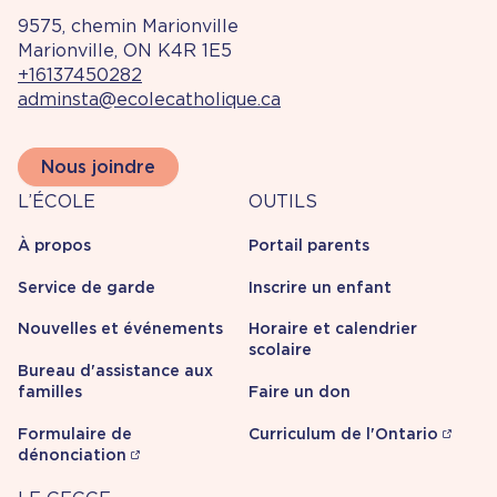
9575, chemin Marionville
Marionville, ON K4R 1E5
+16137450282
adminsta@ecolecatholique.ca
Nous joindre
À
Outils
L’ÉCOLE
OUTILS
propos
À propos
Portail parents
Service de garde
Inscrire un enfant
Nouvelles et événements
Horaire et calendrier
scolaire
Bureau d'assistance aux
familles
Faire un don
Formulaire de
Curriculum de l'Ontario
dénonciation